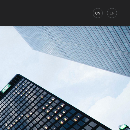
CN
EN